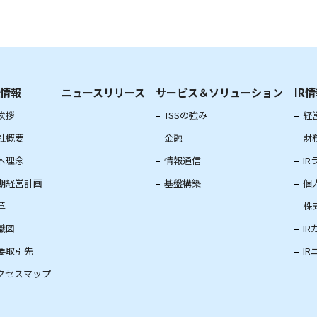
情報
ニュースリリース
サービス＆ソリューション
IR
挨拶
TSSの強み
経
社概要
金融
財
本理念
情報通信
I
期経営計画
基盤構築
個
革
株
織図
I
要取引先
I
クセスマップ