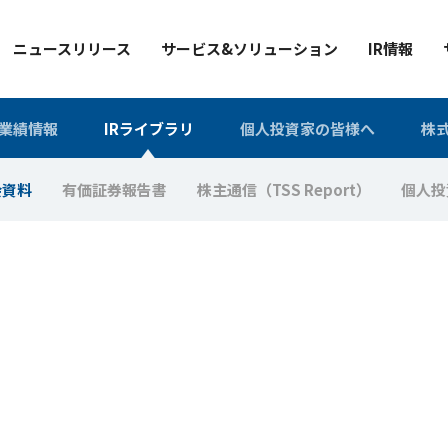
ニュースリリース
サービス&ソリューション
IR情報
業績情報
IRライブラリ
個人投資家の皆様へ
株
会資料
有価証券報告書
株主通信（TSS Report）
個人投